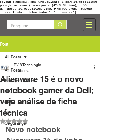
{ event: "Pageview", gtm: {uniqueEventId: 8, start: 1676555313608,
priorityId: undefined}, developer_id: {dYzMzMD: true}, url: "/?
gtm_debug=1676555310583", title: "RVi8 Tecnologia - Suporte
Técnico, Gestão de Infraestrutura" + ", Informatica" }
Post
All Posts
RVi8 Tecnologia
All Posts
14 de mai.
Alienware 15 é o novo
Serviços Cloud
notebook gamer da Dell;
Microsoft
veja análise de ficha
Wifi
técnica
RVi8
Avaliado com NaN de 5 estrelas.
Segurança
Novo notebook 