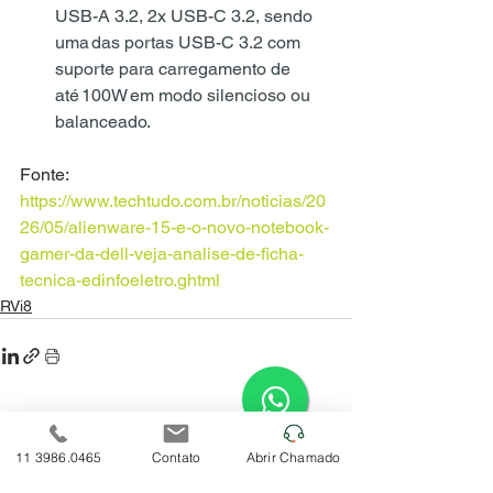
USB-A 3.2, 2x USB-C 3.2, sendo 
uma das portas USB-C 3.2 com 
suporte para carregamento de 
até 100W em modo silencioso ou 
balanceado.
Fonte: 
https://www.techtudo.com.br/noticias/20
26/05/alienware-15-e-o-novo-notebook-
gamer-da-dell-veja-analise-de-ficha-
tecnica-edinfoeletro.ghtml
RVi8
Ver tudo
Posts recentes
11 3986.0465
Contato
Abrir Chamado