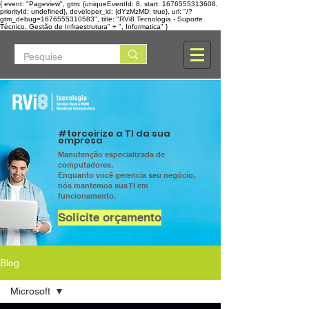
{ event: "Pageview", gtm: {uniqueEventId: 8, start: 1676555313608,
priorityId: undefined}, developer_id: {dYzMzMD: true}, url: "/?
gtm_debug=1676555310583", title: "RVi8 Tecnologia - Suporte
Técnico, Gestão de Infraestrutura" + ", Informatica" }
#terceirize a TI da sua
empresa
Manutenção especializada de
computadores.
Enquanto você gerencia seu negócio,
nós mantemos sua TI em
funcionamento.
Solicite orçamento
Blog
Microsoft