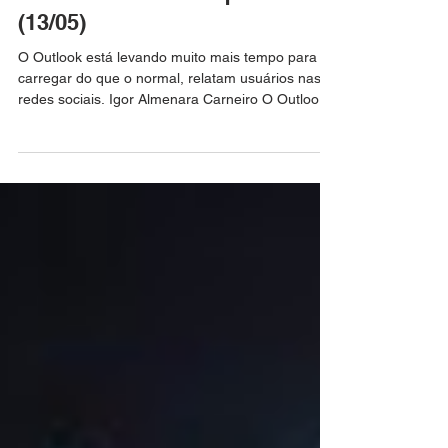
Outlook fora do ar? Serviço da
Microsoft registra queixas de
instabilidade nesta quarta
(13/05)
O Outlook está levando muito mais tempo para
carregar do que o normal, relatam usuários nas
redes sociais. Igor Almenara Carneiro O Outlook e
outros serviços do Microsoft 365 parecem sofrer
com instabilidade nesta quarta-feira (13). As
queixas começaram a se acumular por volta das
11h no horário de Brasília, segundo o site
Downdetector. As reclamações estão
concentradas no Outlook e nos serviços do
Microsoft 365, mas não está claro se o problema
afeta outros apps da Microsoft