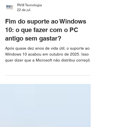
RVi8 Tecnologia
22 de jul.
Fim do suporte ao Windows
10: o que fazer com o PC
antigo sem gastar?
Após quase dez anos de vida útil, o suporte ao
Windows 10 acabou em outubro de 2025. Isso
quer dizer que a Microsoft não distribui correções
de segurança nem atualizações para as máquinas
que ainda utilizam esse sistema, e não que elas
irão deixar de funcionar e rodar programas. Cada
falha descoberta a partir dessa data fica aberta,
sem reparo oficial, tornando o computador um
alvo cada vez mais fácil para vírus. Este é um
trecho original publicado em Exame.com. Leia a
matéri