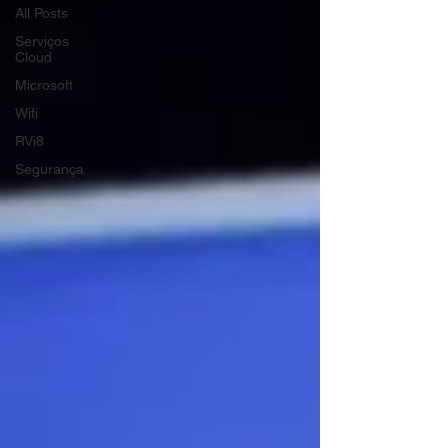
All Posts
Serviços
Cloud
Microsoft
Wifi
RVi8
Segurança