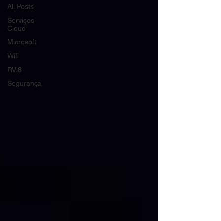
All Posts
Serviços
Cloud
Microsoft
Wifi
RVi8
Segurança