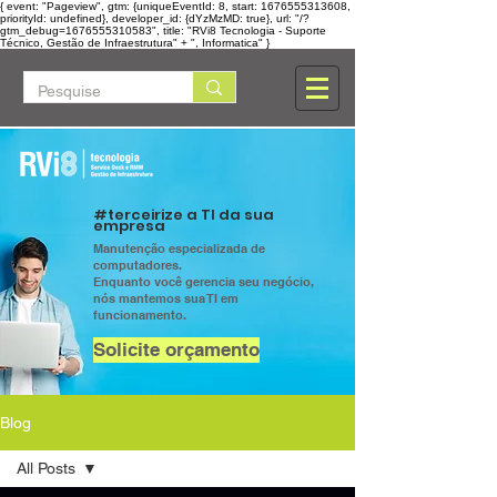
{ event: "Pageview", gtm: {uniqueEventId: 8, start: 1676555313608,
priorityId: undefined}, developer_id: {dYzMzMD: true}, url: "/?
gtm_debug=1676555310583", title: "RVi8 Tecnologia - Suporte
Técnico, Gestão de Infraestrutura" + ", Informatica" }
#terceirize a TI da sua
empresa
Manutenção especializada de
computadores.
Enquanto você gerencia seu negócio,
nós mantemos sua TI em
funcionamento.
Solicite orçamento
Blog
All Posts