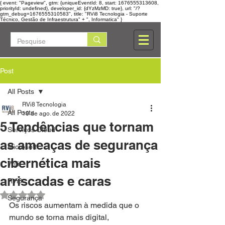
{ event: "Pageview", gtm: {uniqueEventId: 8, start: 1676555313608,
priorityId: undefined}, developer_id: {dYzMzMD: true}, url: "/?
gtm_debug=1676555310583", title: "RVi8 Tecnologia - Suporte
Técnico, Gestão de Infraestrutura" + ", Informatica" }
Post
All Posts
RVi8 Tecnologia
All Posts
10 de ago. de 2022
5 Tendências que tornam
Serviços Cloud
as ameaças de segurança
Microsoft
cibernética mais
Wifi
arriscadas e caras
RVi8
Avaliado com NaN de 5 estrelas.
Segurança
Os riscos aumentam à medida que o 
mundo se torna mais digital, 