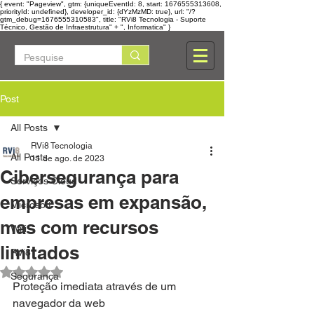
{ event: "Pageview", gtm: {uniqueEventId: 8, start: 1676555313608,
priorityId: undefined}, developer_id: {dYzMzMD: true}, url: "/?
gtm_debug=1676555310583", title: "RVi8 Tecnologia - Suporte
Técnico, Gestão de Infraestrutura" + ", Informatica" }
Post
All Posts
RVi8 Tecnologia
All Posts
11 de ago. de 2023
Cibersegurança para
Serviços Cloud
empresas em expansão,
Microsoft
mas com recursos
Wifi
limitados
RVi8
Avaliado com NaN de 5 estrelas.
Segurança
Proteção imediata através de um 
navegador da web