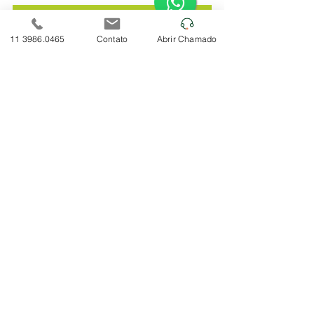
Converse com a RVi8 Tecnologia/Suporte Técnico
11 3986.0465
Contato
Abrir Chamado
#rvi8
#i
nformática 
#manutençãodecomputadores
#k
aspersky
#
s
uportetécnico 
#ti
#endpoint
#cibersegurança
#suporteremoto
#suporteti
suporte técnico, suporte técnico, suporte técnico ti, suporte remoto ti, manutenção de computadores, 
empresa de suporte técnico, gestão de TI, suporte técnico de TI.
Ver tudo
Posts recentes