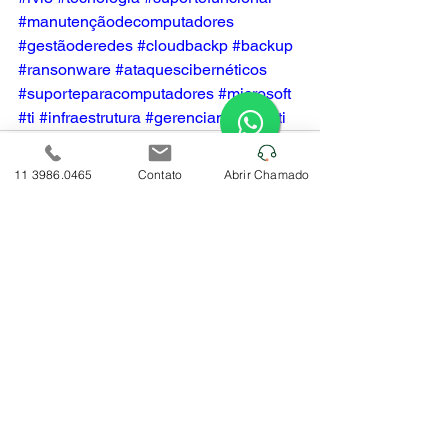
#manutençãodecomputadores
#gestãoderedes
#cloudbackp
#backup
#ransonware
#ataquescibernéticos
#suporteparacomputadores
#microsoft
#ti
#infraestrutura
#gerenciamentodeti
11 3986.0465
Contato
Abrir Chamado
Ver tudo
Posts recentes