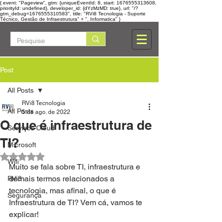
{ event: "Pageview", gtm: {uniqueEventId: 8, start: 1676555313608,
priorityId: undefined}, developer_id: {dYzMzMD: true}, url: "/?
gtm_debug=1676555310583", title: "RVi8 Tecnologia - Suporte
Técnico, Gestão de Infraestrutura" + ", Informatica" }
Post
All Posts
RVi8 Tecnologia
All Posts
5 de ago. de 2022
O que é infraestrutura de
Serviços Cloud
TI?
Microsoft
Avaliado com NaN de 5 estrelas.
Wifi
Muito se fala sobre TI, infraestrutura e 
demais termos relacionados a 
RVi8
tecnologia, mas afinal, o que é 
Segurança
Infraestrutura de TI? Vem cá, vamos te 
explicar!