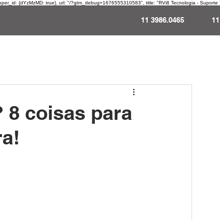
oper_id: {dYzMzMD: true}, url: "/?gtm_debug=1676555310583", title: "RVi8 Tecnologia - Suporte Té
11 3986.0465 11 
gina Inicial
Sobre a RVi8
Suporte Gerenciado
Suporte de I
 8 coisas para
ra!