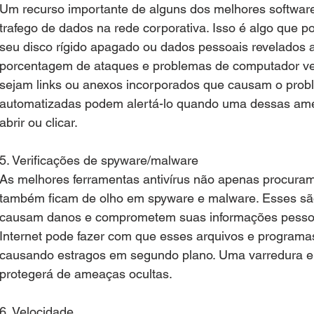
Um recurso importante de alguns dos melhores softwares 
trafego de dados na rede corporativa. Isso é algo que p
seu disco rígido apagado ou dados pessoais revelados a 
porcentagem de ataques e problemas de computador ve
sejam links ou anexos incorporados que causam o probl
automatizadas podem alertá-lo quando uma dessas ame
abrir ou clicar.
5. Verificações de spyware/malware
As melhores ferramentas antivírus não apenas procuram
também ficam de olho em spyware e malware. Esses são
causam danos e comprometem suas informações pessoa
Internet pode fazer com que esses arquivos e program
causando estragos em segundo plano. Uma varredura em 
protegerá de ameaças ocultas.
6. Velocidade