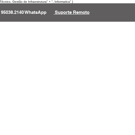
cnico, Gestão de Infraestrutura" + ", Informatica" }
95038.2140 WhatsApp
Suporte Remoto
nformática
Sharepoint
Blog
Contato