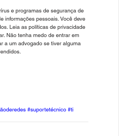
ivírus e programas de segurança de 
e informações pessoais. Você deve 
s. Leia as políticas de privacidade 
r. Não tenha medo de entrar em 
r a um advogado se tiver alguma 
endidos.
tãoderedes
#
s
uportetécnico 
#ti