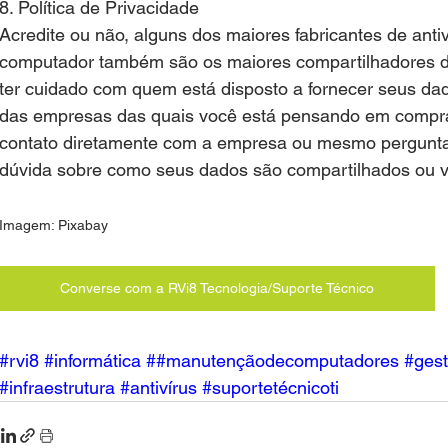
8. Política de Privacidade
Acredite ou não, alguns dos maiores fabricantes de ant
computador também são os maiores compartilhadores d
ter cuidado com quem está disposto a fornecer seus dado
das empresas das quais você está pensando em compra
contato diretamente com a empresa ou mesmo pergunta
dúvida sobre como seus dados são compartilhados ou v
Imagem: Pixabay
Converse com a RVi8 Tecnologia/Suporte Técnico
#rvi8
#i
nformática 
#
#manutençãodecomputadores
#ges
#infraestrutura
#antivírus
#suportetécnicoti