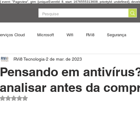
{ event: "Pageview", gtm: {uniqueEventId: 8, start: 1676555313608, priorityId: undefined}, devel
erviços Cloud
Microsoft
Wifi
RVi8
Segurança
Pá
RVi8 Tecnologia
2 de mar. de 2023
Pensando em antivírus?
analisar antes da comp
Avaliado com NaN de 5 estrelas.